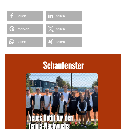
teilen
teilen
merken
teilen
teilen
teilen
Schaufenster