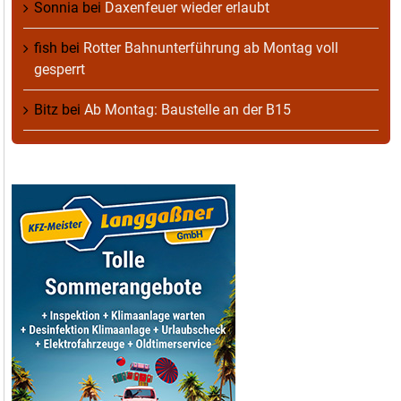
Sonnia
bei
Daxenfeuer wieder erlaubt
fish
bei
Rotter Bahnunterführung ab Montag voll
gesperrt
Bitz
bei
Ab Montag: Baustelle an der B15