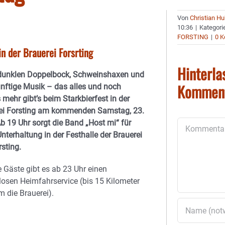
Von
Christian H
10:36
|
Kategori
FORSTING
|
0 
n der Brauerei Forsrting
Hinterla
dunklen Doppelbock, Schweinshaxen und
Kommen
ünftige Musik – das alles und noch
 mehr gibt’s beim Starkbierfest in der
ei Forsting am kommenden Samstag, 23.
Ab 19 Uhr sorgt die Band „Host mi“ für
Kommentar
nterhaltung in der Festhalle der Brauerei
sting.
e Gäste gibt es ab 23 Uhr einen
losen Heimfahrservice (bis 15 Kilometer
m die Brauerei).