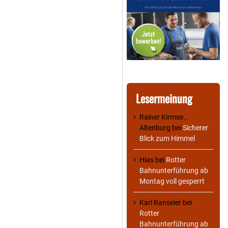
Lesermeinung
Rainer Kirmse ,
Altenburg
bei
Sicherer
Blick zum Himmel
Hias
bei
Rotter
Bahnunterführung ab
Montag voll gesperrt
Karl Ranseier
bei
Rotter
Bahnunterführung ab