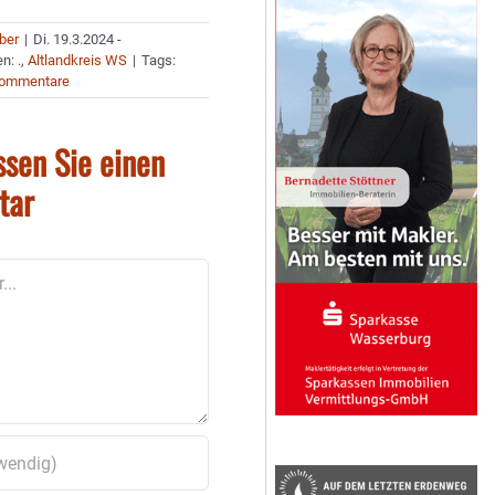
uber
|
Di. 19.3.2024 -
en:
.
,
Altlandkreis WS
|
Tags:
Kommentare
ssen Sie einen
tar