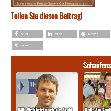
Teilen Sie diesen Beitrag!
teilen
teilen
merken
teilen
Schaufens