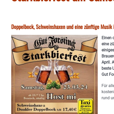
Doppelbock, Schweinshaxen und eine zünftige Musik i
Einen 
eine z
einiges
Brauer
April. 
beste U
Gut For
Für all
kosten
rund u