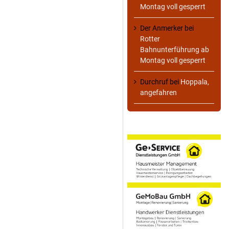
Montag voll gesperrt
Der Anmerker
bei
Rotter
Bahnunterführung ab
Montag voll gesperrt
Durchruf
bei
Hoppala,
angefahren