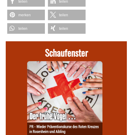
teilen
teilen
merken
teilen
teilen
teilen
Schaufenster