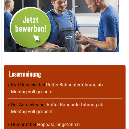
Lesermeinung
Karl Ranseier
bei
Rotter Bahnunterführung ab
Montag voll gesperrt
Der Anmerker
bei
Rotter Bahnunterführung ab
Montag voll gesperrt
Durchruf
bei
Hoppala, angefahren