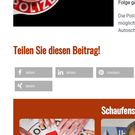
Folge g
Die Pol
möglich
Autosch
Teilen Sie diesen Beitrag!
teilen
teilen
merken
teilen
Schaufens