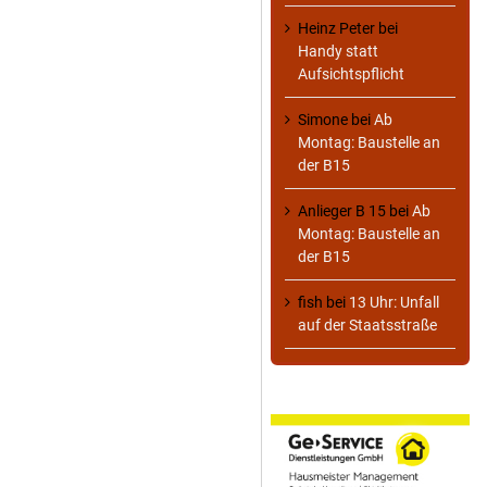
Heinz Peter
bei
Handy statt
Aufsichtspflicht
Simone
bei
Ab
Montag: Baustelle an
der B15
Anlieger B 15
bei
Ab
Montag: Baustelle an
der B15
fish
bei
13 Uhr: Unfall
auf der Staatsstraße