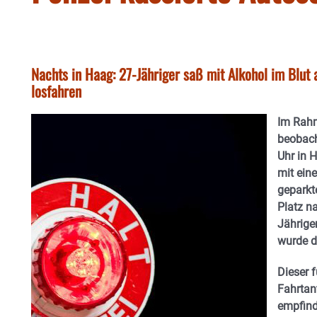
Nachts in Haag: 27-Jähriger saß mit Alkohol im Blut
losfahren
Im Rahm
beobach
Uhr in 
mit eine
geparkt
Platz n
Jährigen
wurde d
Dieser 
Fahrtan
empfind