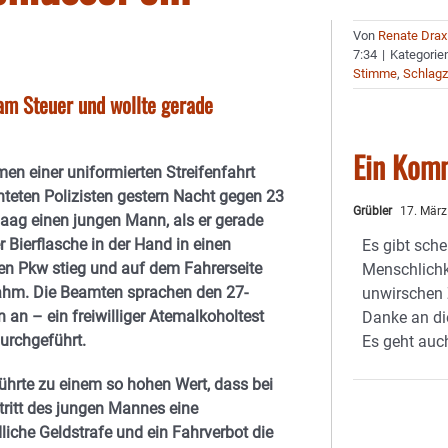
Von
Renate Drax
7:34
|
Kategorie
Stimme
,
Schlagz
 am Steuer und wollte gerade
Ein Kom
en einer uniformierten Streifenfahrt
teten Polizisten gestern Nacht gegen 23
Grübler
17. März
Haag einen jungen Mann, als er gerade
r Bierflasche in der Hand in einen
Es gibt sch
en Pkw stieg und auf dem Fahrerseite
Menschlichke
ahm. Die Beamten sprachen den 27-
unwirschen Z
 an – ein freiwilliger Atemalkoholtest
Danke an die
urchgeführt.
Es geht auc
führte zu einem so hohen Wert, dass bei
tritt des jungen Mannes eine
liche Geldstrafe und ein Fahrverbot die