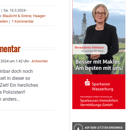
|
Sa. 16.3.2024 -
n:
Blaulicht & Sirene
,
Haager-
eilen
|
1 Kommentar
mentar
 2024 um 1:42 Uhr
- Antworten
einbar doch noch
it in dieser so
eit! Ein herzliches
 Polizisten!!
h anders…