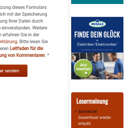
tzung dieses Formulars
sich mit der Speicherung
ung Ihrer Daten durch
 einverstanden. Weitere
 erfahren Sie in der
rklärung.
Bitte lesen Sie
seren
Leitfaden für die
hung von Kommentaren
.
*
Lesermeinung
Sonnia
bei
Daxenfeuer wieder
erlaubt