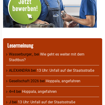
Lesermeinung
Wasserburger_
bei
Wie geht es weiter mit dem
Stadtbus?
ALEXANDRA
bei
13 Uhr: Unfall auf der Staatsstraße
Gesellschaft 2026
bei
Hoppala, angefahren
4×4
bei
Hoppala, angefahren
J
bei
13 Uhr: Unfall auf der Staatsstraße