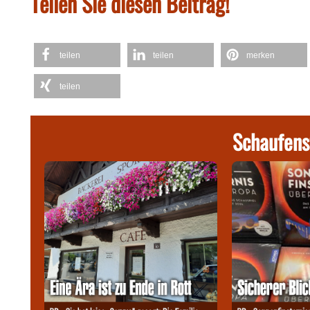
Teilen Sie diesen Beitrag!
teilen
teilen
merken
teilen
Schaufens