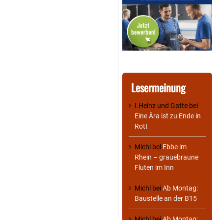
Lesermeinung
I.Heinz und Gatte
bei
Eine Ära ist zu Ende in
Rott
Michl
bei
Ebbe im
Rhein – grauebraune
Fluten im Inn
Michl
bei
Ab Montag:
Baustelle an der B15
Michl
bei
Ab Montag: