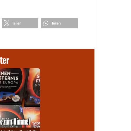
teilen
teilen
ter