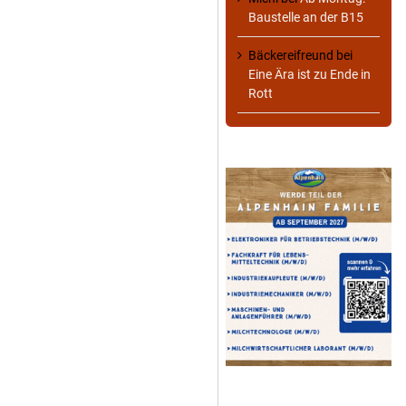
Baustelle an der B15
Bäckereifreund
bei
Eine Ära ist zu Ende in
Rott