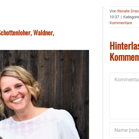
Von
Renate Drax
10:37
|
Kategori
Kommentare
chottenloher, Waldner,
Hinterla
Kommen
Kommentar