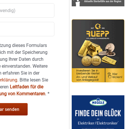
tzung dieses Formulars
sich mit der Speicherung
ung Ihrer Daten durch
 einverstanden. Weitere
 erfahren Sie in der
rklärung.
Bitte lesen Sie
seren
Leitfaden für die
hung von Kommentaren
.
*