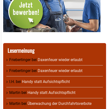
Lesermeinung
Friebertinger
bei
Daxenfeuer wieder erlaubt
Friebertinger
bei
Daxenfeuer wieder erlaubt
I.H.
bei
Handy statt Aufsichtspflicht
Martin
bei
Handy statt Aufsichtspflicht
Martin
bei
Überwachung der Durchfahrtsverbote