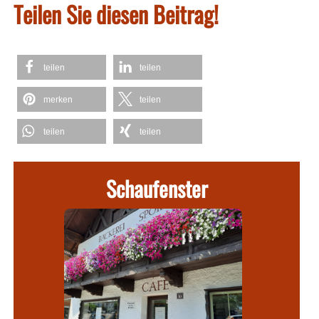
Teilen Sie diesen Beitrag!
teilen
teilen
merken
teilen
teilen
teilen
Schaufenster