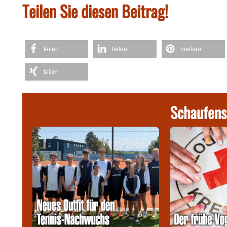
Teilen Sie diesen Beitrag!
teilen
teilen
merken
teilen
Schaufens