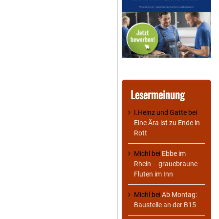
Lesermeinung
I.Heinz und Gatte
bei
Eine Ära ist zu Ende in
Rott
Michl
bei
Ebbe im
Rhein – grauebraune
Fluten im Inn
Michl
bei
Ab Montag:
Baustelle an der B15