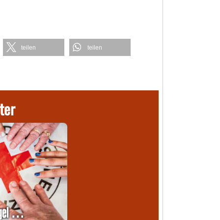
teilen
teilen
ter