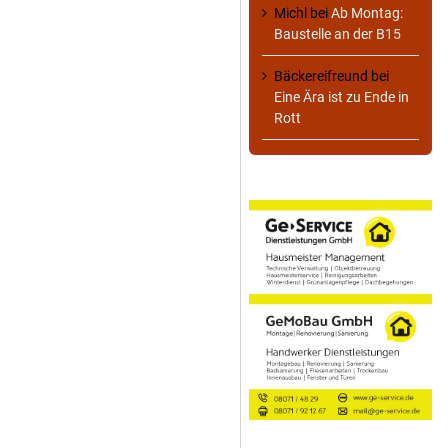
Michl
bei
Ab Montag:
Baustelle an der B15
Bäckereifreund
bei
Eine Ära ist zu Ende in
Rott