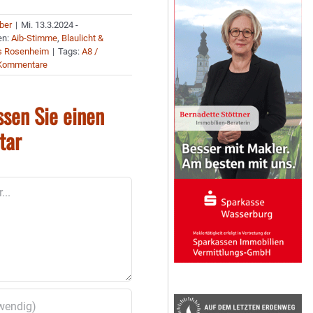
uber
|
Mi. 13.3.2024 -
en:
Aib-Stimme
,
Blaulicht &
s Rosenheim
|
Tags:
A8 /
Kommentare
ssen Sie einen
tar