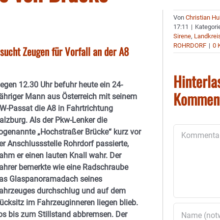
Von
Christian H
17:11
|
Kategori
Sirene
,
Landkrei
ROHRDORF
|
0 
sucht Zeugen für Vorfall an der A8
Hinterla
egen 12.30 Uhr befuhr heute ein 24-
Kommen
ähriger Mann aus Österreich mit seinem
W-Passat die A8 in Fahrtrichtung
alzburg. Als der Pkw-Lenker die
Kommentar
ogenannte „Hochstraßer Brücke“ kurz vor
er Anschlussstelle Rohrdorf passierte,
ahm er einen lauten Knall wahr. Der
ahrer bemerkte wie eine Radschraube
as Glaspanoramadach seines
ahrzeuges durchschlug und auf dem
ücksitz im Fahrzeuginneren liegen blieb.
os bis zum Stillstand abbremsen. Der