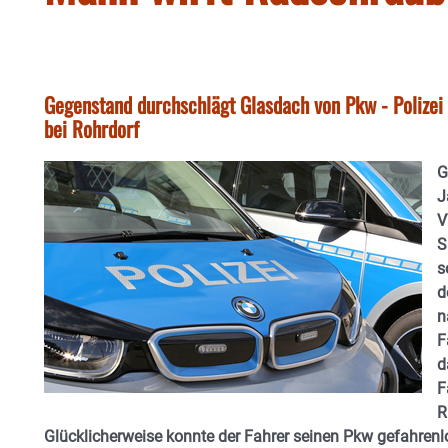
Gegenstand durchschlägt Glasdach von Pkw - Polizei 
bei Rohrdorf
G
J
V
S
s
d
n
F
d
F
R
Glücklicherweise konnte der Fahrer seinen Pkw gefahrenl