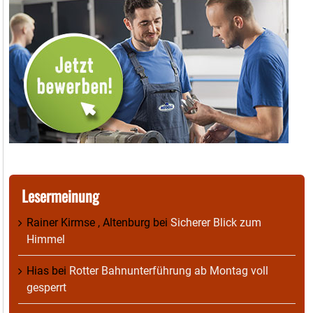
Lesermeinung
Rainer Kirmse , Altenburg
bei
Sicherer Blick zum
Himmel
Hias
bei
Rotter Bahnunterführung ab Montag voll
gesperrt