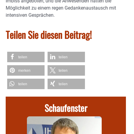
Imbiss angeboten, und die Anwesenden hatten die
Möglichkeit zu einem regen Gedankenaustausch mit
intensiven Gesprächen.
Teilen Sie diesen Beitrag!
teilen
teilen
merken
teilen
teilen
teilen
Schaufenster