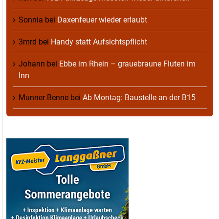
Sonnia
bei
Daxenfeuer wieder erlaubt
3mrd
bei
Handy statt Aufsichtspflicht
Johann
bei
Ebbe im Rhein – grauebraune Fluten im
Inn
Munner Benne
bei
Ab Montag: Baustelle an der B15