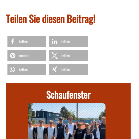
Teilen Sie diesen Beitrag!
teilen
teilen
merken
teilen
teilen
teilen
Schaufenster