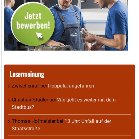
Lesermeinung
Zwischenruf
bei
Hoppala, angefahren
Christian Stadler
bei
Wie geht es weiter mit dem
Stadtbus?
Thomas Hofmeister
bei
13 Uhr: Unfall auf der
Staatsstraße