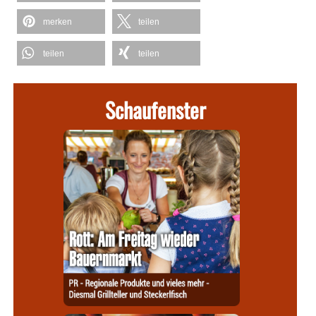
merken
teilen
teilen
teilen
Schaufenster