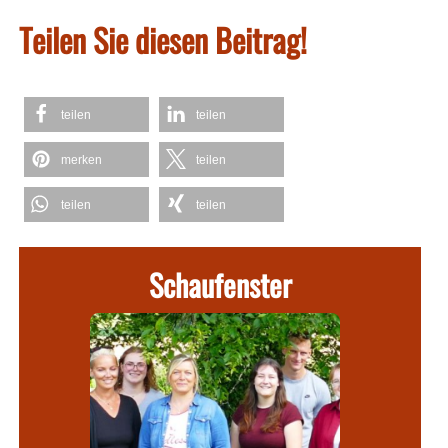
Teilen Sie diesen Beitrag!
teilen
teilen
merken
teilen
teilen
teilen
Schaufenster