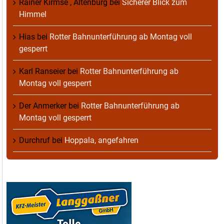
Rainer Kirmse , Altenburg
bei
Sicherer Blick zum
Himmel
Hias
bei
Rotter Bahnunterführung ab Montag voll
gesperrt
Karl Ranseier
bei
Rotter Bahnunterführung ab
Montag voll gesperrt
Der Anmerker
bei
Rotter Bahnunterführung ab
Montag voll gesperrt
Durchruf
bei
Hoppala, angefahren