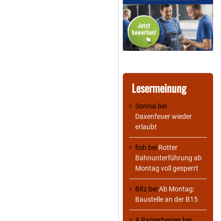
Lesermeinung
Sonnia
bei
Daxenfeuer wieder
erlaubt
fish
bei
Rotter
Bahnunterführung ab
Montag voll gesperrt
Bitz
bei
Ab Montag:
Baustelle an der B15
A Ramerberger
bei