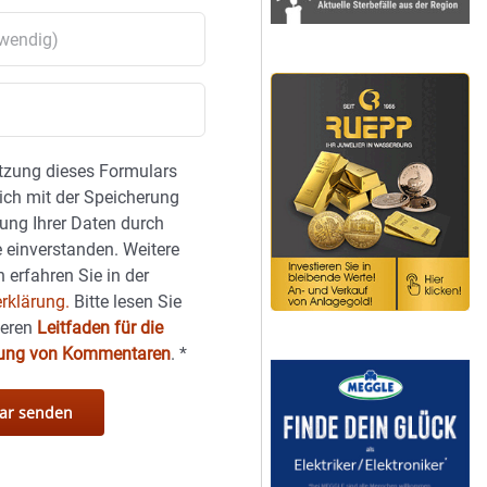
tzung dieses Formulars
sich mit der Speicherung
ung Ihrer Daten durch
 einverstanden. Weitere
 erfahren Sie in der
rklärung.
Bitte lesen Sie
seren
Leitfaden für die
hung von Kommentaren
.
*