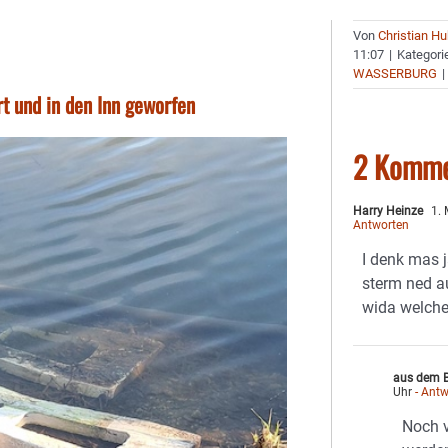
Von
Christian H
11:07
|
Kategori
WASSERBURG
|
t und in den Inn geworfen
2 Komme
Harry Heinze
1. 
Antworten
I denk mas 
sterm ned 
wida welche
aus dem B
Uhr
- Antw
Noch v