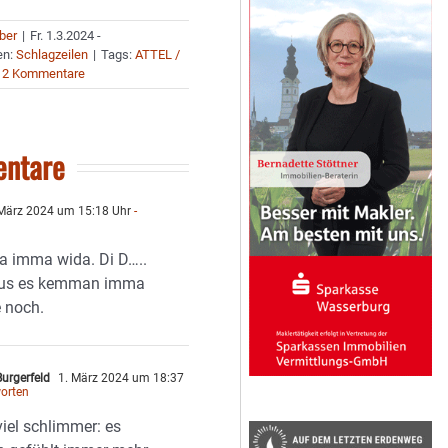
uber
|
Fr. 1.3.2024 -
en:
Schlagzeilen
|
Tags:
ATTEL /
2 Kommentare
ntare
März 2024 um 15:18 Uhr
-
ja imma wida. Di D…..
aus es kemman imma
 noch.
urgerfeld
1. März 2024 um 18:37
orten
iel schlimmer: es