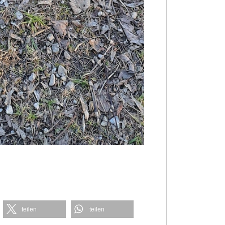
teilen
teilen