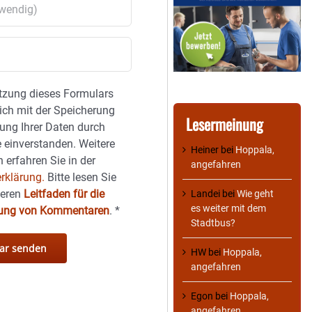
tzung dieses Formulars
sich mit der Speicherung
Lesermeinung
ung Ihrer Daten durch
 einverstanden. Weitere
Heiner
bei
Hoppala,
 erfahren Sie in der
angefahren
rklärung.
Bitte lesen Sie
seren
Leitfaden für die
Landei
bei
Wie geht
es weiter mit dem
hung von Kommentaren
.
*
Stadtbus?
HW
bei
Hoppala,
angefahren
Egon
bei
Hoppala,
angefahren