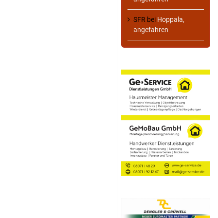
SFR
bei
Hoppala,
angefahren