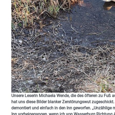
Unsere Leserin Michaela Wende, die des öfteren zu Fuß a
hat uns diese Bilder blanker Zerstörungswut zugeschick
demontiert und einfach in den Inn geworfen. „Unzählige
Inn vorbeigegangen, wenn ich von Wasserburg Richtung A