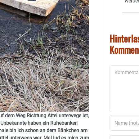
werde
Hinterla
Kommen
Kommentar
uf dem Weg Richtung Attel unterwegs ist,
t. Unbekannte haben ein Ruhebankerl
 male bin ich schon an dem Bänkchen am
ttel unterwegs war. Mal lud es mich zum