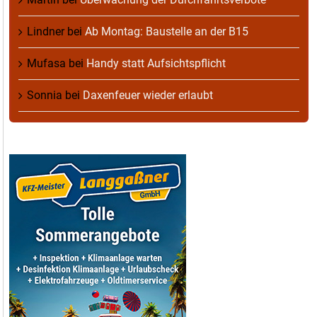
Lindner
bei
Ab Montag: Baustelle an der B15
Mufasa
bei
Handy statt Aufsichtspflicht
Sonnia
bei
Daxenfeuer wieder erlaubt