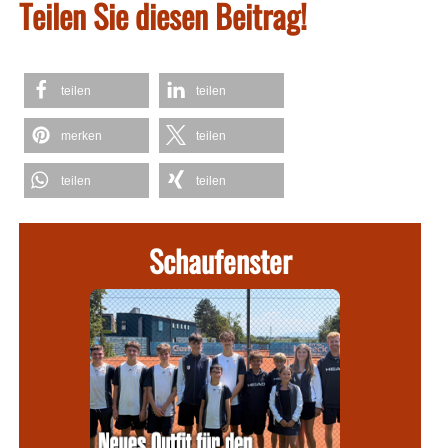
Teilen Sie diesen Beitrag!
teilen
teilen
merken
teilen
teilen
teilen
Schaufenster