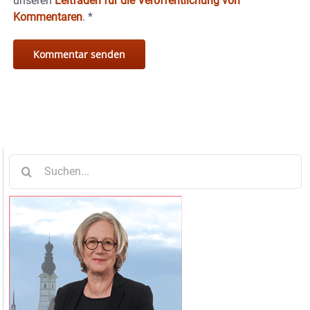
unseren
Leitfaden für die Veröffentlichung von
Kommentaren
.
*
Suche
nach: