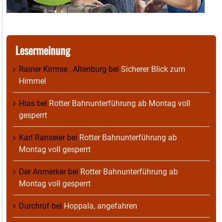
Lesermeinung
Rainer Kirmse , Altenburg
bei
Sicherer Blick zum
Himmel
Hias
bei
Rotter Bahnunterführung ab Montag voll
gesperrt
Karl Ranseier
bei
Rotter Bahnunterführung ab
Montag voll gesperrt
Der Anmerker
bei
Rotter Bahnunterführung ab
Montag voll gesperrt
Durchruf
bei
Hoppala, angefahren