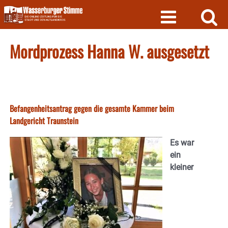
Skip
to
content
Mordprozess Hanna W. ausgesetzt
Befangenheitsantrag gegen die gesamte Kammer beim
Landgericht Traunstein
Es war
ein
kleiner