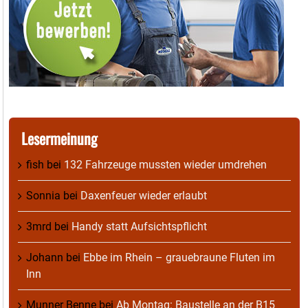
Lesermeinung
fish
bei
132 Fahrzeuge mussten wieder umdrehen
Sonnia
bei
Daxenfeuer wieder erlaubt
3mrd
bei
Handy statt Aufsichtspflicht
Johann
bei
Ebbe im Rhein – grauebraune Fluten im
Inn
Munner Benne
bei
Ab Montag: Baustelle an der B15