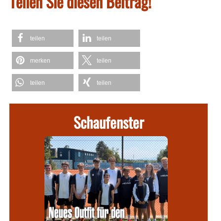
Teilen Sie diesen Beitrag!
teilen
teilen
merken
teilen
teilen
teilen
Schaufenster