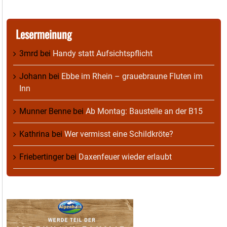
Lesermeinung
3mrd
bei
Handy statt Aufsichtspflicht
Johann
bei
Ebbe im Rhein – grauebraune Fluten im
Inn
Munner Benne
bei
Ab Montag: Baustelle an der B15
Kathrina
bei
Wer vermisst eine Schildkröte?
Friebertinger
bei
Daxenfeuer wieder erlaubt