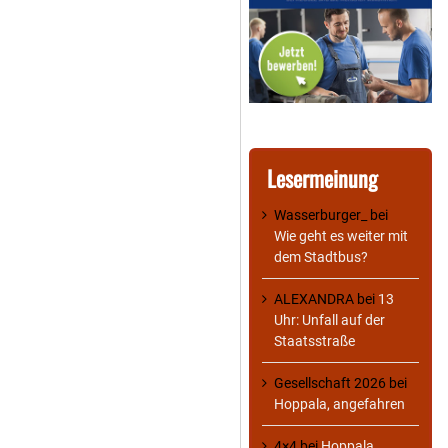
Lesermeinung
Wasserburger_
bei
Wie geht es weiter mit
dem Stadtbus?
ALEXANDRA
bei
13
Uhr: Unfall auf der
Staatsstraße
Gesellschaft 2026
bei
Hoppala, angefahren
4×4
bei
Hoppala,