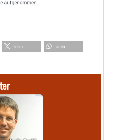
ache aufgenommen.
teilen
teilen
ter