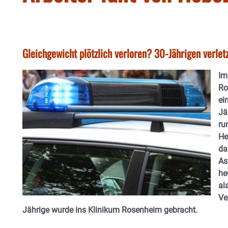
Gleichgewicht plötzlich verloren? 30-Jährigen verletz
Im
Ro
ei
Jä
ru
He
da
As
he
al
Ve
Jährige wurde ins Klinikum Rosenheim gebracht.