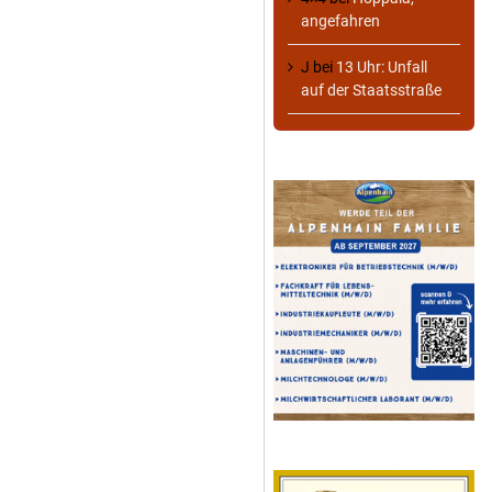
angefahren
J
bei
13 Uhr: Unfall
auf der Staatsstraße