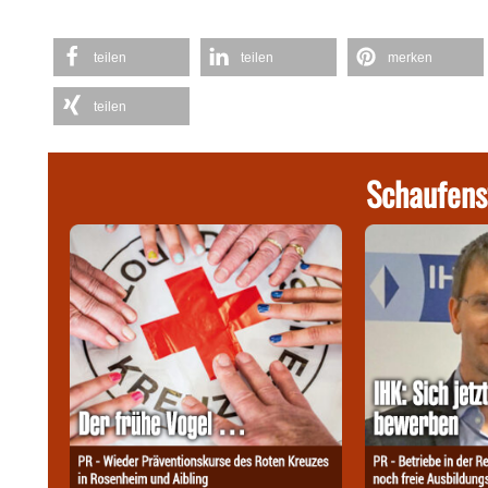
teilen
teilen
merken
teilen
Schaufens