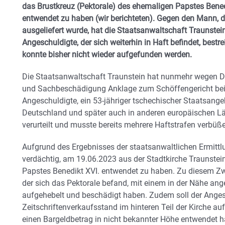
das Brustkreuz (Pektorale) des ehemaligen Papstes Benedi
entwendet zu haben (wir berichteten). Gegen den Mann, 
ausgeliefert wurde, hat die Staatsanwaltschaft Traunste
Angeschuldigte, der sich weiterhin in Haft befindet, bestr
konnte bisher nicht wieder aufgefunden werden.
Die Staatsanwaltschaft Traunstein hat nunmehr wegen D
und Sachbeschädigung Anklage zum Schöffengericht bei
Angeschuldigte, ein 53-jähriger tschechischer Staatsange
Deutschland und später auch in anderen europäischen Lä
verurteilt und musste bereits mehrere Haftstrafen verbüß
Aufgrund des Ergebnisses der staatsanwaltlichen Ermittl
verdächtig, am 19.06.2023 aus der Stadtkirche Traunstei
Papstes Benedikt XVI. entwendet zu haben. Zu diesem Zwec
der sich das Pektorale befand, mit einem in der Nähe a
aufgehebelt und beschädigt haben. Zudem soll der Anges
Zeitschriftenverkaufsstand im hinteren Teil der Kirche a
einen Bargeldbetrag in nicht bekannter Höhe entwendet 