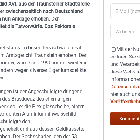
kt XVI. aus der Traunsteiner Stadtkirche
der zwischenzeitlich nach Deutschland
in nun Anklage erhoben. Der
eitet die Tatvorwürfe. Das Pektorale
iebstahls im besonders schweren Fall
Mit der Nu
m Amtsgericht Traunstein erhoben. Der
erklären Sie 
höriger, wurde seit 1990 immer wieder in
und Verarbeit
ndern wegen diverser Eigentumsdelikte
diese Website
en.
Informationen
Datenschutze
ungen ist der Angeschuldigte dringend
hier auch un
n das Brustkreuz des ehemaligen
Veröffentlic
k soll er die Plexiglasscheibe, hinter
ngebrachten Aluminiumhinweisschild
chuldigte den
ufgehebelt und aus dessen Geldkassette
haben. Der Sachschaden, den der 53-