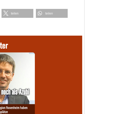
teilen
teilen
ter