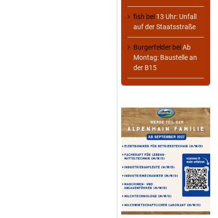
fish
bei
13 Uhr: Unfall
auf der Staatsstraße
Burgerfelder
bei
Ab
Montag: Baustelle an
der B15