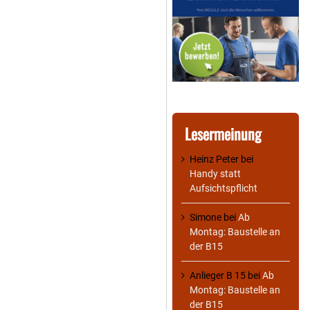
Lesermeinung
Heinz Peter
bei
Handy statt
Aufsichtspflicht
Simone
bei
Ab
Montag: Baustelle an
der B15
Anlieger B 15
bei
Ab
Montag: Baustelle an
der B15