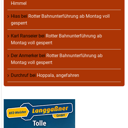
Himmel
Hias
bei
Rotter Bahnunterführung ab Montag voll
gesperrt
Karl Ranseier
bei
Rotter Bahnunterführung ab
Montag voll gesperrt
Der Anmerker
bei
Rotter Bahnunterführung ab
Montag voll gesperrt
Durchruf
bei
Hoppala, angefahren