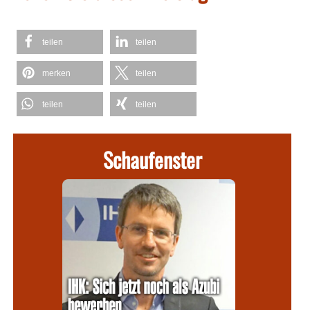
teilen
teilen
merken
teilen
teilen
teilen
Schaufenster