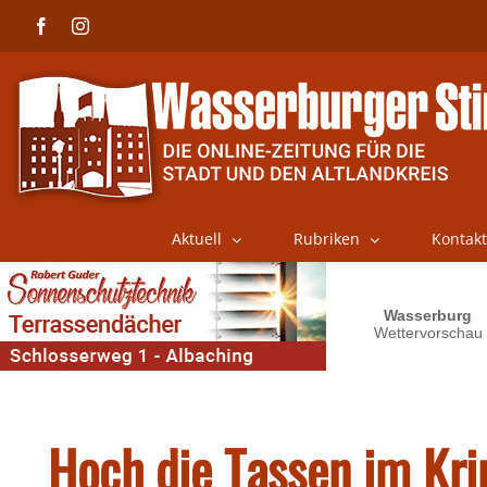
Skip
Facebook
Instagram
to
content
Aktuell
Rubriken
Kontakt
Hoch die Tassen im Kr