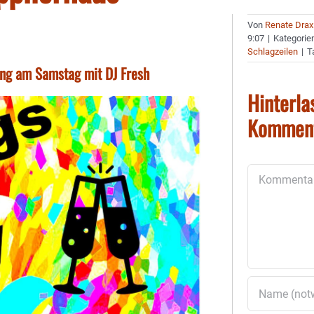
Von
Renate Drax
9:07
|
Kategorie
Schlagzeilen
|
T
ling am Samstag mit DJ Fresh
Hinterla
Kommen
Kommentar