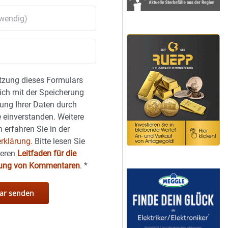
tzung dieses Formulars
sich mit der Speicherung
ung Ihrer Daten durch
 einverstanden. Weitere
 erfahren Sie in der
rklärung.
Bitte lesen Sie
seren
Leitfaden für die
hung von Kommentaren
.
*