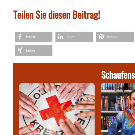
Teilen Sie diesen Beitrag!
teilen
teilen
merken
teilen
Schaufens