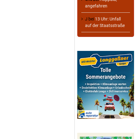
angefahren
J
bei
13 Uhr: Unfall
auf der Staatsstraße