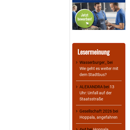
Lesermeinung
Wasserburger_
bei
Wie geht es weiter mit
dem Stadtbus?
ALEXANDRA
bei
13
Uhr: Unfall auf der
Staatsstraße
Gesellschaft 2026
bei
Hoppala, angefahren
4×4
bei
Hoppala,