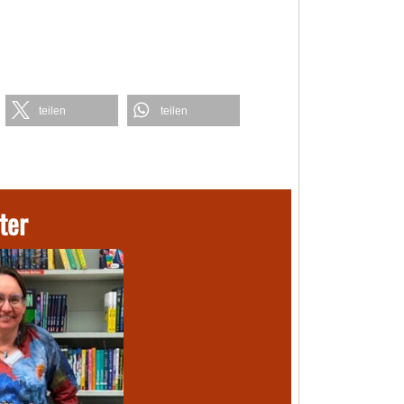
teilen
teilen
ter