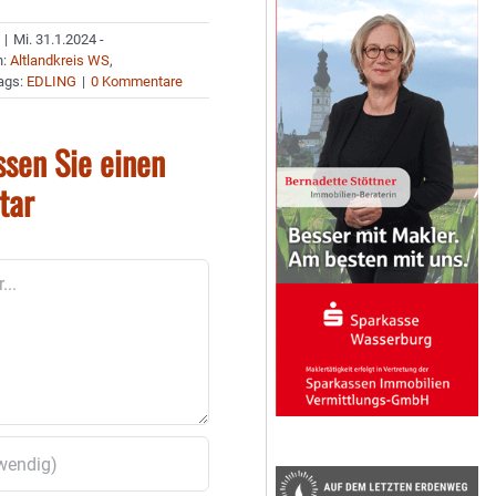
|
Mi. 31.1.2024 -
n:
Altlandkreis WS
,
ags:
EDLING
|
0 Kommentare
ssen Sie einen
tar