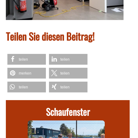
Teilen Sie diesen Beitrag!
teilen
teilen
merken
teilen
teilen
teilen
Schaufenster