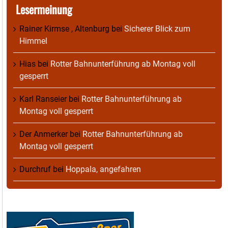
Lesermeinung
Rainer Kirmse , Altenburg
bei
Sicherer Blick zum
Himmel
Hias
bei
Rotter Bahnunterführung ab Montag voll
gesperrt
Karl Ranseier
bei
Rotter Bahnunterführung ab
Montag voll gesperrt
Der Anmerker
bei
Rotter Bahnunterführung ab
Montag voll gesperrt
Durchruf
bei
Hoppala, angefahren