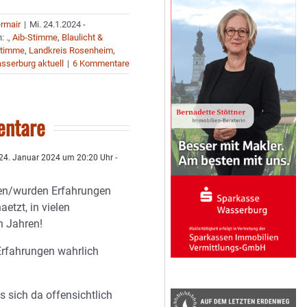
ermair
|
Mi. 24.1.2024 -
n:
.
,
Aib-Stimme
,
Blaulicht &
Stimme
,
Landkreis Rosenheim
,
sserburg aktuell
|
6 Kommentare
ntare
24. Januar 2024 um 20:20 Uhr
-
en/wurden Erfahrungen
etzt, in vielen
n Jahren!
Erfahrungen wahrlich
s sich da offensichtlich