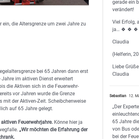
gerade ein 
verändert!
Viel Erfolg, 
 ein, die Altersgrenze um zwei Jahre zu
ja… 🍀 🍀 🍀
Claudia
(Helferin, 
Liebe Grüße
egelaltersgrenze bei 65 Jahren dann erst
Claudia
ahre im aktiven Dienst erweitert
s die Aktiven sich in die Feuerwehr-
Bereits vor Jahren wurde die Grenze
Sebastian
12. M
s mit der Aktiven-Zeit. Scheibchenweise
„Der Experte
lich auf 65 Jahre gelegt.
einleuchten
65 Jahre di
 aktiven Feuerwehrjahre.
Könne hier ja
von Bus ode
wegfalle.
„Wir möchten die Erfahrung der
bei der Feu
chrank.