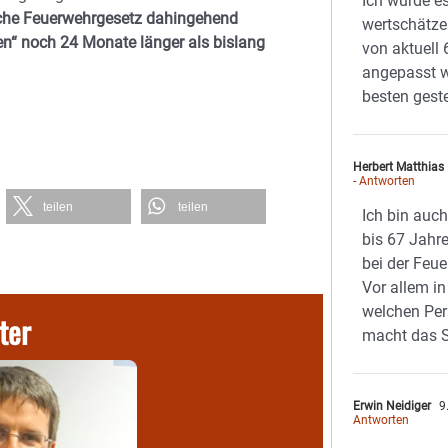
Ich würde e
sche Feuerwehrgesetz dahingehend
wertschätze
en“ noch 24 Monate länger als bislang
von aktuell
angepasst 
besten gest
Herbert Matthias
- Antworten
teilen
teilen
Ich bin auc
bis 67 Jahr
bei der Feu
Vor allem in
welchen Per
ter
macht das S
Erwin Neidiger
9
Antworten