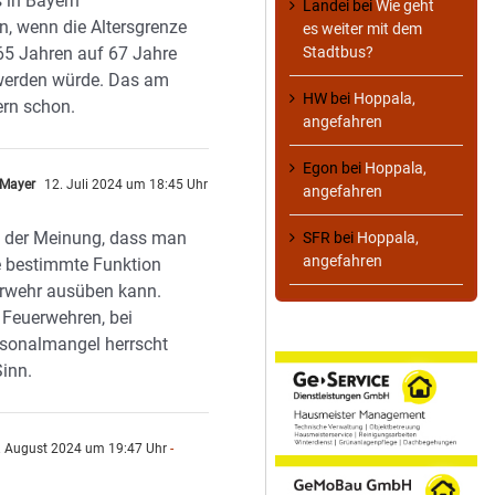
s in Bayern
Landei
bei
Wie geht
n, wenn die Altersgrenze
es weiter mit dem
 65 Jahren auf 67 Jahre
Stadtbus?
werden würde. Das am
HW
bei
Hoppala,
ern schon.
angefahren
Egon
bei
Hoppala,
 Mayer
12. Juli 2024 um 18:45 Uhr
angefahren
h der Meinung, dass man
SFR
bei
Hoppala,
angefahren
e bestimmte Funktion
erwehr ausüben kann.
 Feuerwehren, bei
sonalmangel herrscht
inn.
. August 2024 um 19:47 Uhr
-