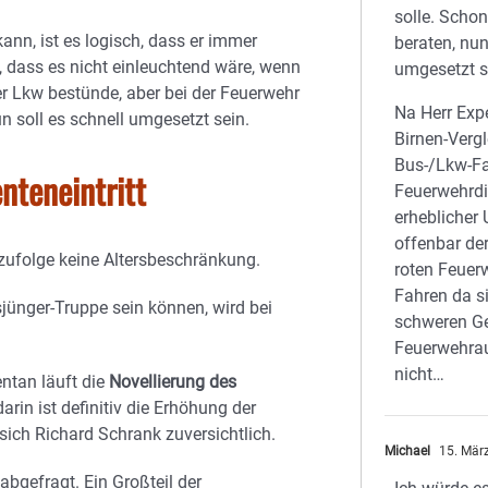
solle. Scho
nn, ist es logisch, dass er immer
beraten, nun
t, dass es nicht einleuchtend wäre, wenn
umgesetzt s
r Lkw bestünde, aber bei der Feuerwehr
Na Herr Expe
n soll es schnell umgesetzt sein.
Birnen-Vergl
Bus-/Lkw-Fa
nteneintritt
Feuerwehrdie
erheblicher 
offenbar de
 zufolge keine Altersbeschränkung.
roten Feuer
Fahren da s
jünger-Truppe sein können, wird bei
schweren Ge
Feuerwehrau
nicht…
ntan läuft die
Novellierung des
arin ist definitiv die Erhöhung der
 sich Richard Schrank zuversichtlich.
Michael
15. Mär
bgefragt. Ein Großteil der