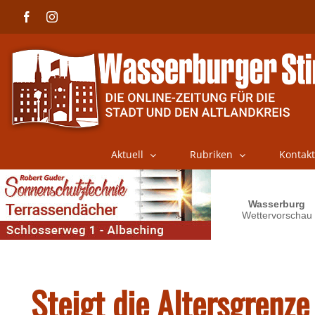
Skip
Facebook
Instagram
to
content
Aktuell
Rubriken
Kontakt
Steigt die Altersgrenze