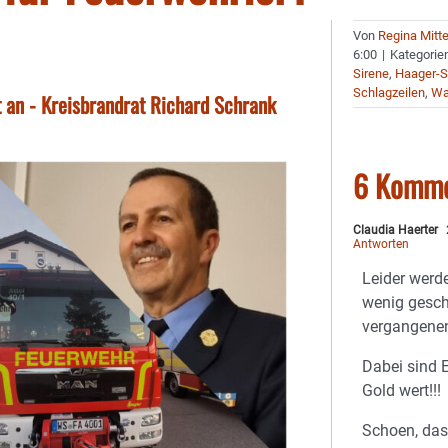
Von
Regina Mitt
6:00
|
Kategorie
Sirene
,
Haager-
Schlagzeilen
,
Wa
 an - Kreisbrandrat Richard Schrank
6 Komme
Claudia Haerter
Antworten
Leider werd
wenig gescha
vergangene
Dabei sind 
Gold wert!!!
Schoen, das