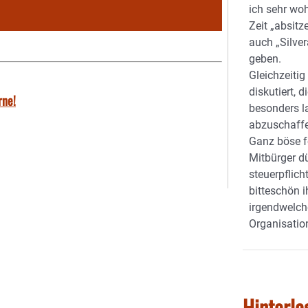
ich sehr wohl
Zeit „absitz
auch „Silver
geben.
Gleichzeitig
diskutiert, d
rne!
besonders l
abzuschaff
Ganz böse fo
Mitbürger d
steuerpflich
bitteschön i
irgendwelch
Organisatio
Hinterla