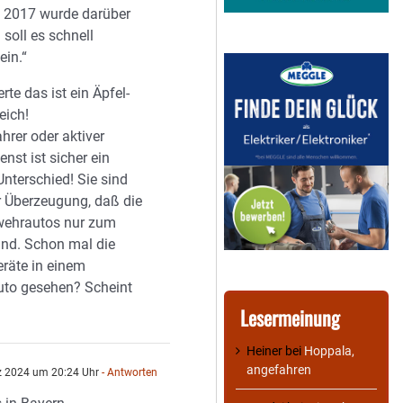
n 2017 wurde darüber
 soll es schnell
ein.“
rte das ist ein Äpfel-
eich!
hrer oder aktiver
nst ist sicher ein
Unterschied! Sie sind
r Überzeugung, daß die
wehrautos nur zum
ind. Schon mal die
räte in einem
to gesehen? Scheint
Lesermeinung
Heiner
bei
Hoppala,
angefahren
z 2024 um 20:24 Uhr
- Antworten