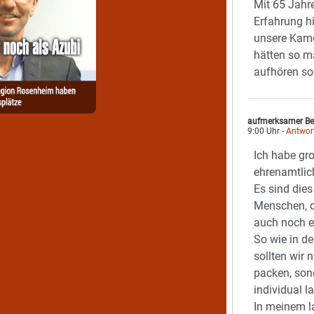
Mit 65 Jahr
Erfahrung h
unsere Kam
hätten so m
aufhören sol
aufmerksamer Be
9:00 Uhr
- Antwor
Ich habe gr
ehrenamtlic
Es sind dies
Menschen, d
auch noch 
So wie in de
sollten wir 
packen, son
individual l
In meinem l