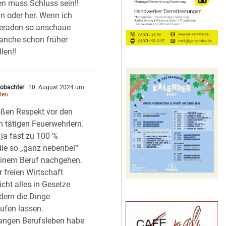
en muss Schluss sein!!
in oder her. Wenn ich
eraden so anschaue
anche schon früher
len!!
obachter
10. August 2024 um
ten
oßen Respekt vor den
h tätigen Feuerwehrlern.
 ja fast zu 100 %
ie so „ganz nebenbei“
einem Beruf nachgehen.
r freien Wirtschaft
nicht alles in Gesetze
dern die Dinge
aufen lassen.
angen Berufsleben habe