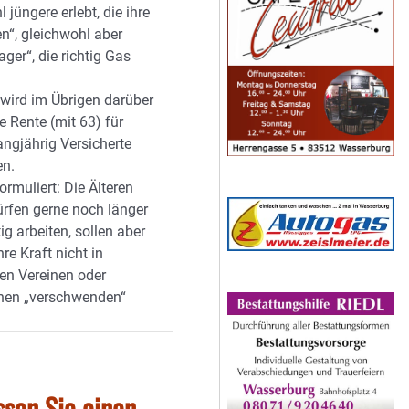
 jüngere erlebt, die ihre
en“, gleichwohl aber
ager“, die richtig Gas
 wird im Übrigen darüber
ie Rente (mit 63) für
angjährig Versicherte
en.
rmuliert: Die Älteren
ürfen gerne noch länger
tig arbeiten, sollen aber
hre Kraft nicht in
en Vereinen oder
nen „verschwenden“
ssen Sie einen