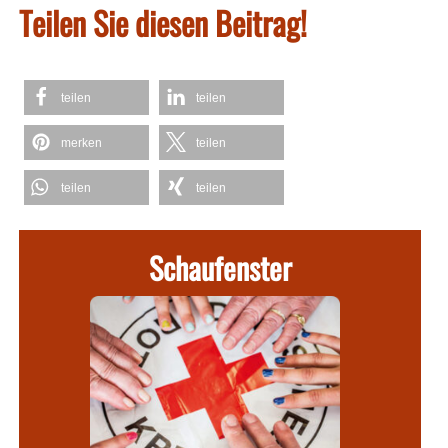
Teilen Sie diesen Beitrag!
teilen
teilen
merken
teilen
teilen
teilen
Schaufenster