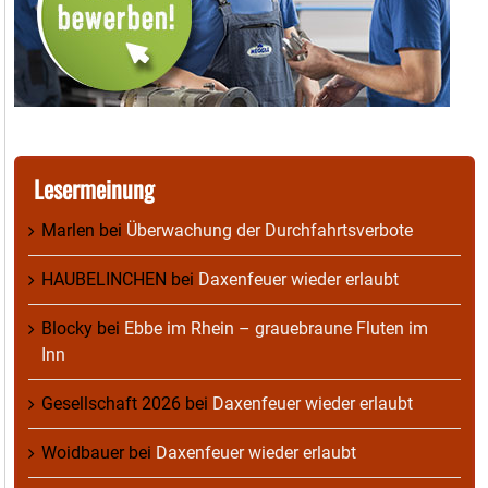
Lesermeinung
Marlen
bei
Überwachung der Durchfahrtsverbote
HAUBELINCHEN
bei
Daxenfeuer wieder erlaubt
Blocky
bei
Ebbe im Rhein – grauebraune Fluten im
Inn
Gesellschaft 2026
bei
Daxenfeuer wieder erlaubt
Woidbauer
bei
Daxenfeuer wieder erlaubt