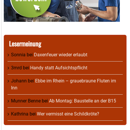
Lesermeinung
Sonnia
bei
Daxenfeuer wieder erlaubt
3mrd
bei
Handy statt Aufsichtspflicht
Johann
bei
Ebbe im Rhein – grauebraune Fluten im
Inn
Munner Benne
bei
Ab Montag: Baustelle an der B15
Kathrina
bei
Wer vermisst eine Schildkröte?