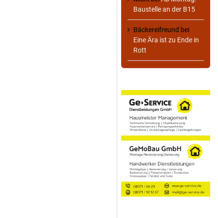
Baustelle an der B15
Bäckereifreund
bei
Eine Ära ist zu Ende in
Rott