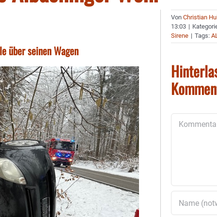
Von
Christian H
13:03
|
Kategori
Sirene
|
Tags:
A
lle über seinen Wagen
Hinterla
Kommen
Kommentar