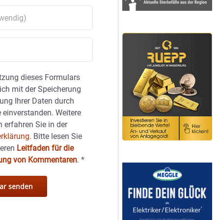
tzung dieses Formulars
sich mit der Speicherung
ung Ihrer Daten durch
 einverstanden. Weitere
 erfahren Sie in der
rklärung.
Bitte lesen Sie
seren
Leitfaden für die
hung von Kommentaren
.
*