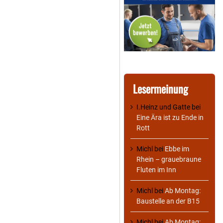
Lesermeinung
I.Heinz und Gatte
bei
Eine Ära ist zu Ende in
Rott
Michl
bei
Ebbe im
Rhein – grauebraune
Fluten im Inn
Michl
bei
Ab Montag:
Baustelle an der B15
Michl
bei
Ab Montag: