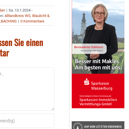
uber
|
Sa. 13.1.2024 -
en:
Altlandkreis WS
,
Blaulicht &
LBACHING
|
0 Kommentare
ssen Sie einen
tar