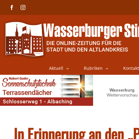
Skip
Facebook
Instagram
to
content
Aktuell
Rubriken
Kontakt
In Erinnerung an den „P