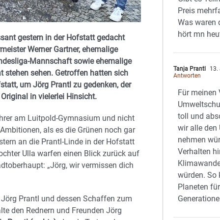
Preis mehr
Was waren 
hört mn heu
ant gestern in der Hofstatt gedacht
rmeister Werner Gartner, ehemalige
Bundesliga-Mannschaft sowie ehemalige
Tanja Prantl
13.
stehen sehen. Getroffen hatten sich
Antworten
fstatt, um Jörg Prantl zu gedenken, der
Für meinen 
riginal in vielerlei Hinsicht.
Umweltschut
toll und ab
Lehrer am Luitpold-Gymnasium und nicht
wir alle de
 Ambitionen, als es die Grünen noch gar
nehmen würd
tern an die Prantl-Linde in der Hofstatt
Verhalten h
chter Ulla warfen einen Blick zurück auf
Klimawandel
dtoberhaupt: „Jörg, wir vermissen dich
würden. So 
Planeten fü
 Jörg Prantl und dessen Schaffen zum
Generatione
älte den Rednern und Freunden Jörg