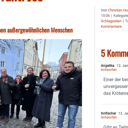
Von
Christian H
15:06
|
Kategori
Schlagzeilen
|
T
Kommentare
einen außergewöhnlichen Menschen
5 Komme
Angelika
12. Jan
Antworten
Einer der be
unvergessen
das Krötenr
Innfischer
13. Ja
Antworten
Gibt es Tei