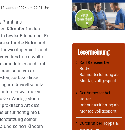
13. Januar 2024 um 20:21 Uhr
-
 Prantl als
en Kämpfer für den
in bester Erinnerung. Er
s er für die Natur und
Lesermeinung
 für wichtig erhielt. auch
eder dies hören wollte.
Karl Ranseier
bei
 arbeitete er auch mit
Rotter
asialschülern an
Bahnunterführung ab
kten, sodass diese
Montag voll gesperrt
rung im Umweltschutz
nten. Er war nie ein
Der Anmerker
bei
oßen Worte, jedoch
Rotter
Bahnunterführung ab
f praktische Art dies
Montag voll gesperrt
 er für richtig hielt.
terstützung seiner
Durchruf
bei
Hoppala,
a und seinen Kindern
angefahren