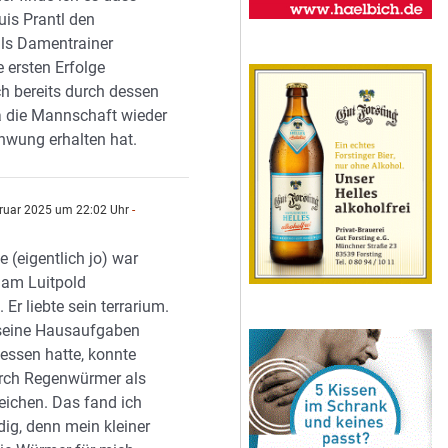
uis Prantl den
als Damentrainer
ie ersten Erfolge
ch bereits durch dessen
da die Mannschaft wieder
hwung erhalten hat.
ruar 2025 um 22:02 Uhr
-
oe (eigentlich jo) war
 am Luitpold
r liebte sein terrarium.
eine Hausaufgaben
gessen hatte, konnte
rch Regenwürmer als
eichen. Das fand ich
dig, denn mein kleiner