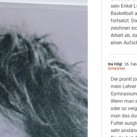
sein Enkel L
Basketball 
fortsetzt. D
zeichnen si
Arbeit ab, 
einen Aufsc
Ina Högl
26. Feb
Antworten
Der prantl j
mein Lehrer
Gymnasium. E
Wenn man s
oder so ver
man das du
Futter ausgl
sehr anstän