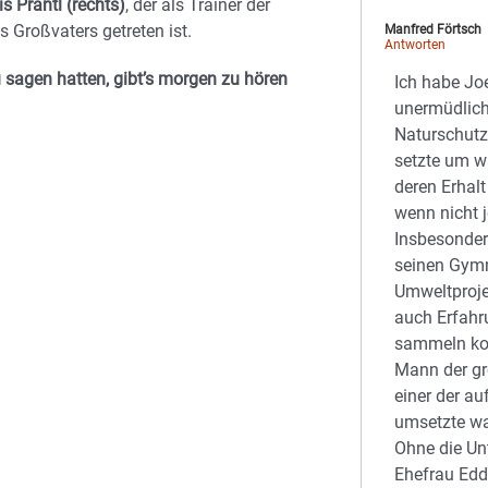
is Prantl (rechts)
, der als Trainer der
Großvaters getreten ist.
Manfred Förtsch
Antworten
u sagen hatten, gibt’s morgen zu hören
Ich habe Joe
unermüdlich
Naturschutz 
setzte um wa
deren Erhalt
wenn nicht j
Insbesondere
seinen Gymn
Umweltproje
auch Erfah
sammeln kon
Mann der gr
einer der au
umsetzte was
Ohne die Un
Ehefrau Edd