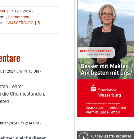
uber
|
Fr. 12.1.2024 -
en:
.
,
Heimatsport
,
ags:
WASSERBURG
|
5
ntare
uar 2024 um 19:13 Uhr
-
sten Lehrer …
 die Chemiestunden,
etten …
nuar 2024 um 2:34 Uhr
-
lnehmer, welche diesen