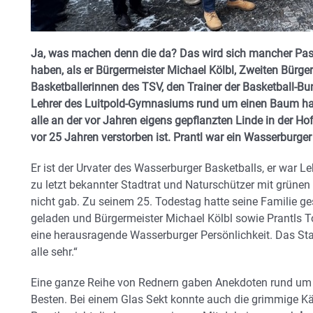
Ja, was machen denn die da? Das wird sich mancher Pass
haben, als er Bürgermeister Michael Kölbl, Zweiten Bürge
Basketballerinnen des TSV, den Trainer der Basketball-
Lehrer des Luitpold-Gymnasiums rund um einen Baum hat 
alle an der vor Jahren eigens gepflanzten Linde in der Ho
vor 25 Jahren verstorben ist. Prantl war ein Wasserburger O
Er ist der Urvater des Wasserburger Basketballs, er war 
zu letzt bekannter Stadtrat und Naturschützer mit grünen
nicht gab. Zu seinem 25. Todestag hatte seine Familie ges
geladen und Bürgermeister Michael Kölbl sowie Prantls To
eine herausragende Wasserburger Persönlichkeit. Das Sta
alle sehr.“
Eine ganze Reihe von Rednern gaben Anekdoten rund um
Besten. Bei einem Glas Sekt konnte auch die grimmige K