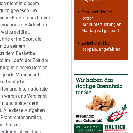
uch nicht in diesem
lich gewesen. Im
Feuerwehrler
bei
 seine Ehefrau nach dem
Rotter
Bahnunterführung ab
hemannes die Arbeit im
Montag voll gesperrt
 weitergeführt.
hrte er im Sport die
Zwischenruf
bei
n zu seinem
Hoppala, angefahren
ort dem Basketball
s im Laufe der Zeit der
urg in diesem Bereich
ragende Mannschaft
ere Deutsche
ften und internationale
en waren das Verdienst
ntl und später dem
i. Alle diese Aufgaben
Prantl ehrenamtlich,
er Freizeit.
r finde ich es dass