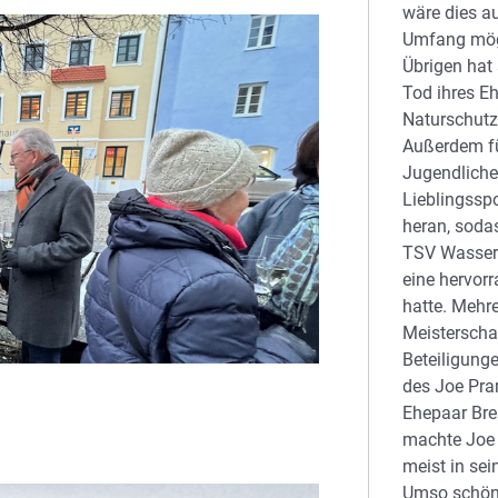
wäre dies a
Umfang mög
Übrigen hat
Tod ihres E
Naturschutz
Außerdem fü
Jugendliche
Lieblingssp
heran, sodas
TSV Wasserb
eine hervor
hatte. Mehr
Meisterscha
Beteiligung
des Joe Pra
Ehepaar Bre
machte Joe 
meist in sein
Umso schöne