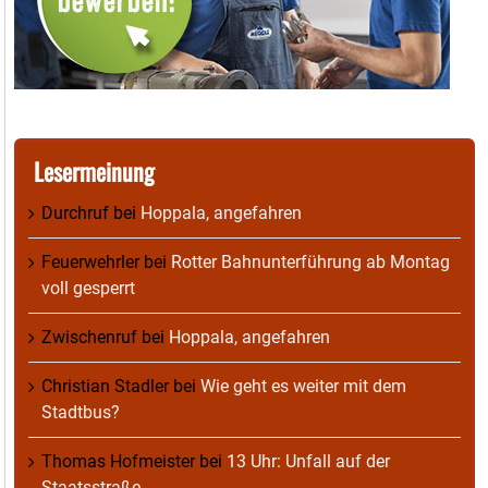
Lesermeinung
Durchruf
bei
Hoppala, angefahren
Feuerwehrler
bei
Rotter Bahnunterführung ab Montag
voll gesperrt
Zwischenruf
bei
Hoppala, angefahren
Christian Stadler
bei
Wie geht es weiter mit dem
Stadtbus?
Thomas Hofmeister
bei
13 Uhr: Unfall auf der
Staatsstraße