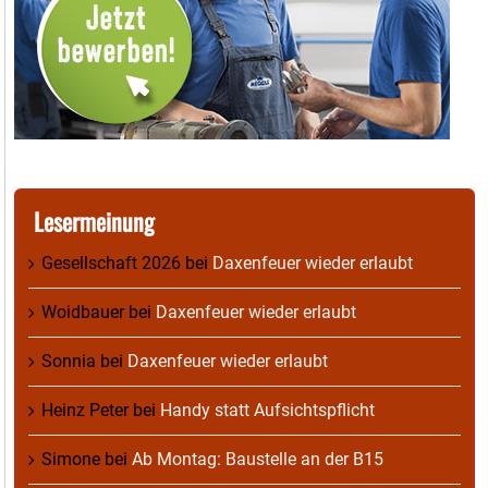
Lesermeinung
Gesellschaft 2026
bei
Daxenfeuer wieder erlaubt
Woidbauer
bei
Daxenfeuer wieder erlaubt
Sonnia
bei
Daxenfeuer wieder erlaubt
Heinz Peter
bei
Handy statt Aufsichtspflicht
Simone
bei
Ab Montag: Baustelle an der B15