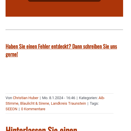
Haben Sie einen Fehler entdeckt? Dann schreiben Sie uns
gerne!
Von
Christian Huber
|
Mo. 8.1.2024 - 16:46
|
Kategorien:
Aib-
Stimme
,
Blaulicht & Sirene
,
Landkreis Traunstein
|
Tags:
SEEON
|
0 Kommentare
Hinterlassen Sie einen