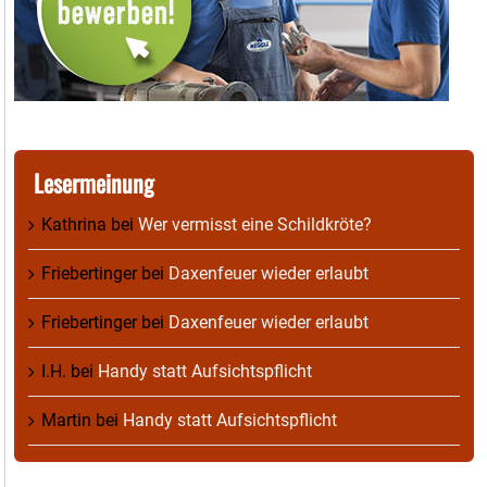
Lesermeinung
Kathrina
bei
Wer vermisst eine Schildkröte?
Friebertinger
bei
Daxenfeuer wieder erlaubt
Friebertinger
bei
Daxenfeuer wieder erlaubt
I.H.
bei
Handy statt Aufsichtspflicht
Martin
bei
Handy statt Aufsichtspflicht