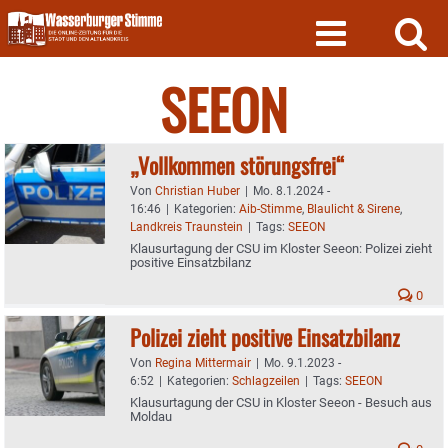
Skip
to
content
SEEON
„Vollkommen störungsfrei“
Von
Christian Huber
|
Mo. 8.1.2024 -
16:46
|
Kategorien:
Aib-Stimme
,
Blaulicht & Sirene
,
Landkreis Traunstein
|
Tags:
SEEON
Klausurtagung der CSU im Kloster Seeon: Polizei zieht
positive Einsatzbilanz
0
Polizei zieht positive Einsatzbilanz
Von
Regina Mittermair
|
Mo. 9.1.2023 -
6:52
|
Kategorien:
Schlagzeilen
|
Tags:
SEEON
Klausurtagung der CSU in Kloster Seeon - Besuch aus
Moldau