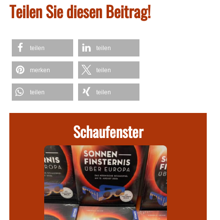
Teilen Sie diesen Beitrag!
teilen
teilen
merken
teilen
teilen
teilen
Schaufenster