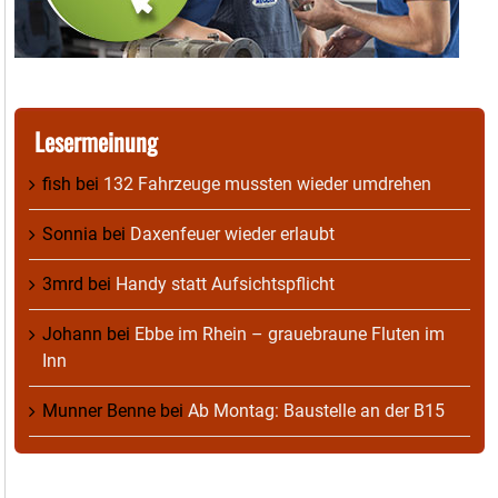
Lesermeinung
fish
bei
132 Fahrzeuge mussten wieder umdrehen
Sonnia
bei
Daxenfeuer wieder erlaubt
3mrd
bei
Handy statt Aufsichtspflicht
Johann
bei
Ebbe im Rhein – grauebraune Fluten im
Inn
Munner Benne
bei
Ab Montag: Baustelle an der B15