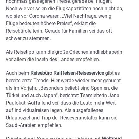
nochmals gestiegenen Preise, gerade bei Flügen.
Nach wie vor seien die Flugkapazitäten noch nicht da,
wo sie vor Corona waren. „Viel Nachfrage, wenig
Flüge bedeuten höhere Preise“, erklärt die
Reisebüroleiterin. Gerade für Familien sei das oft
schwer zu stemmen.
Als Reisetipp kann die große Griechenlandliebhaberin
vor allem die Inseln des Landes empfehlen.
Auch beim
Reisebüro Raiffeisen-Reiseservice
gibt es
bereits erste Trends. Hier werde wieder mehr gebucht
als im Vorjahr. „Besonders beliebt sind Spanien, die
Türkei und auch Japan“, berichtet Teamleiterin Jana
Paulokat. Auffallend sei, dass die Leute mehr Wert
auf Individualreisen legen. Als ausgefallenes
Urlaubsziel und Tipp der Reiseveranstalter kann sie
Saudi-Arabien empfehlen.
Griechenland, Spanien und die Türkei nennt
Waltraud