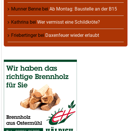
Munner Benne
bei
Ab Montag: Baustelle an der B15
Kathrina
bei
Wer vermisst eine Schildkröte?
Friebertinger
bei
Daxenfeuer wieder erlaubt