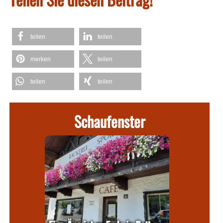
teilen
teilen
merken
teilen
teilen
teilen
Schaufenster