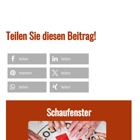
Teilen Sie diesen Beitrag!
teilen
teilen
merken
teilen
teilen
teilen
Schaufenster