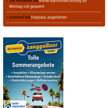
Der Anmerker
bei
Rotter Bahnunterführung ab
Montag voll gesperrt
Durchruf
bei
Hoppala, angefahren