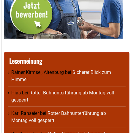
Lesermeinung
Rainer Kirmse , Altenburg
bei
Sicherer Blick zum
Himmel
Hias
bei
Rotter Bahnunterführung ab Montag voll
gesperrt
Karl Ranseier
bei
Rotter Bahnunterführung ab
Montag voll gesperrt