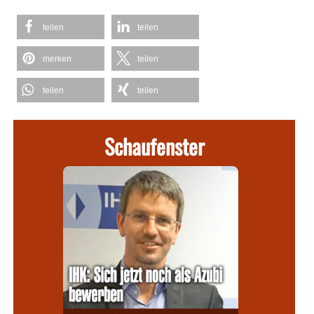
teilen
teilen
merken
teilen
teilen
teilen
Schaufenster