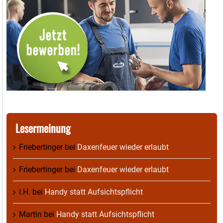
Lesermeinung
Friebertinger
bei
Daxenfeuer wieder erlaubt
Friebertinger
bei
Daxenfeuer wieder erlaubt
I.H.
bei
Handy statt Aufsichtspflicht
Martin
bei
Handy statt Aufsichtspflicht