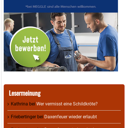
Lesermeinung
Kathrina
bei
Wer vermisst eine Schildkröte?
Friebertinger
bei
Daxenfeuer wieder erlaubt