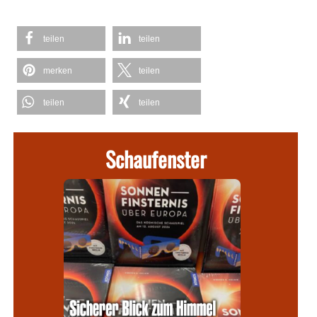
teilen
teilen
merken
teilen
teilen
teilen
Schaufenster