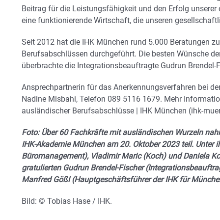
Beitrag für die Leistungsfähigkeit und den Erfolg unsere
eine funktionierende Wirtschaft, die unseren gesellschaft
Seit 2012 hat die IHK München rund 5.000 Beratungen z
Berufsabschlüssen durchgeführt. Die besten Wünsche de
überbrachte die Integrationsbeauftragte Gudrun Brendel-F
Ansprechpartnerin für das Anerkennungsverfahren bei der
Nadine Misbahi, Telefon 089 5116 1679. Mehr Informati
ausländischer Berufsabschlüsse | IHK München (ihk-mue
Foto: Über 60 Fachkräfte mit ausländischen Wurzeln na
IHK-Akademie München am 20. Oktober 2023 teil. Unter ih
Büromanagement), Vladimir Maric (Koch) und Daniela Ko
gratulierten Gudrun Brendel-Fischer (Integrationsbeauftr
Manfred Gößl (Hauptgeschäftsführer der IHK für Münch
Bild: © Tobias Hase / IHK.