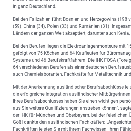
in ganz Deutschland.
Bei den Fallzahlen führt Bosnien und Herzegowina (198 v
(59), China (34), Polen (33) und Rumänien (31). Insgesa
Ländern der ganzen Welt akzeptiert, darunter auch Kenia,
Bei den Berufen liegen die Elektroanlagenmonteure mit 153
gefolgt von 75 Köchen und 64 Kaufleuten für Büromanagem
Systeme und 46 Berufskraftfahrern. Die IHK FOSA (Foreig
64 verschiedenen Berufen als einer deutschen Berufsausb
auch Chemielaboranten, Fachkräfte für Metalltechnik u
Mit der Anerkennung ausländischer Berufsabschlüsse leist
die erfolgreiche Integration ausländischer Mitbürgerinne
Ihres Berufsabschlusses haben Sie einen wichtigen persö
aus Sie weitere Qualifizierungen anstreben können“, sagt
der IHK für München und Oberbayern, bei der feierliche
Gößl dankte den ausländischen Fachkräften: „Angesichts
Fachkräften leisten Sie mit Ihrem Fachwissen, Ihren Fähi