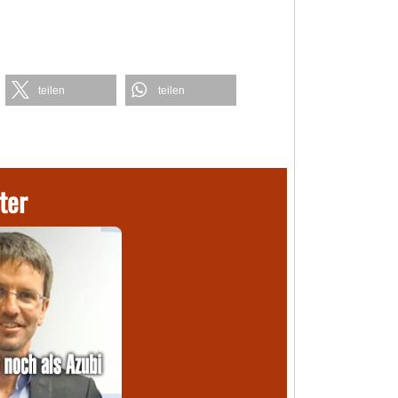
teilen
teilen
ter