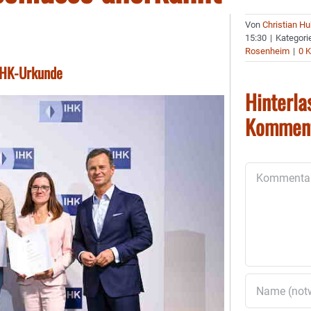
Von
Christian H
15:30
|
Kategori
Rosenheim
|
0 
 IHK-Urkunde
Hinterla
Kommen
Kommentar