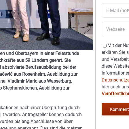
Mit der Nu
erklären Sie 
en und Oberbayern in einer Feierstunde
und Verarbeit
kräfte aus 59 Ländern geehrt. Sie
diese Website
 absolvierte Berufsausbildung bei der
Informationen
čević aus Rosenheim, Ausbildung zur
Datenschutze
na, Vladimir Maric aus Wasserburg,
hier auch un
s Stephanskirchen, Ausbildung zur
Veröffentlic
ikationen nach einer Überprüfung durch
llt werden. Antragsteller können dadurch
urden bislang Abschlüsse von über
 Regelung anerkannt. Das sind die meisten