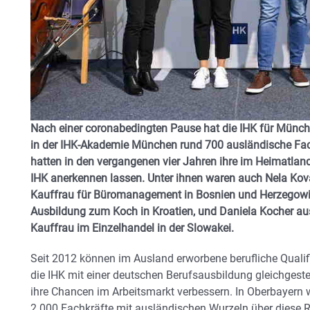
Nach einer coronabedingten Pause hat die IHK für Münch
in der IHK-Akademie München rund 700 ausländische Fach
hatten in den vergangenen vier Jahren ihre im Heimatland
IHK anerkennen lassen. Unter ihnen waren auch Nela Kova
Kauffrau für Büromanagement in Bosnien und Herzegowi
Ausbildung zum Koch in Kroatien, und Daniela Kocher au
Kauffrau im Einzelhandel in der Slowakei.
Seit 2012 können im Ausland erworbene berufliche Qualif
die IHK mit einer deutschen Berufsausbildung gleichgeste
ihre Chancen im Arbeitsmarkt verbessern. In Oberbayern w
2.000 Fachkräfte mit ausländischen Wurzeln über diese