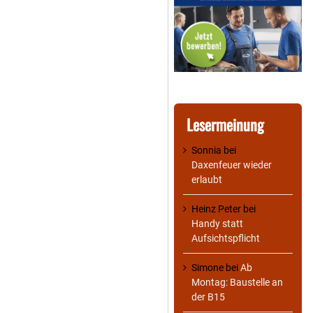
Lesermeinung
Sonnia
bei
Daxenfeuer wieder
erlaubt
Heinz Peter
bei
Handy statt
Aufsichtspflicht
Simone
bei
Ab
Montag: Baustelle an
der B15