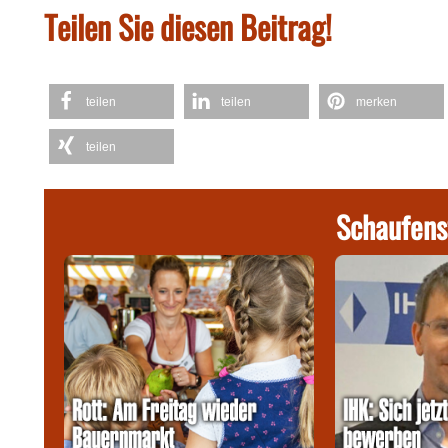
Teilen Sie diesen Beitrag!
teilen
teilen
merken
teilen
Schaufens