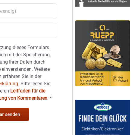
tzung dieses Formulars
sich mit der Speicherung
ung Ihrer Daten durch
 einverstanden. Weitere
 erfahren Sie in der
rklärung.
Bitte lesen Sie
seren
Leitfaden für die
hung von Kommentaren
.
*