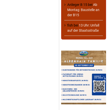
Anlieger B 15
bei
Ab
Montag: Baustelle an
der B15
fish
bei
13 Uhr: Unfall
auf der Staatsstraße