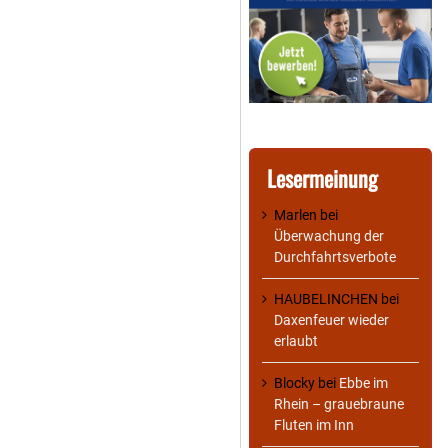
Lesermeinung
Marlen
bei
Überwachung der
Durchfahrtsverbote
HAUBELINCHEN
bei
Daxenfeuer wieder
erlaubt
Blocky
bei
Ebbe im
Rhein – grauebraune
Fluten im Inn