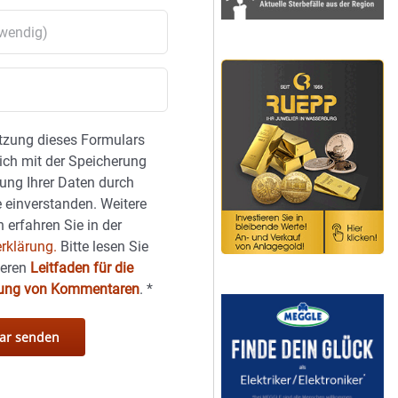
tzung dieses Formulars
sich mit der Speicherung
ung Ihrer Daten durch
 einverstanden. Weitere
 erfahren Sie in der
rklärung.
Bitte lesen Sie
seren
Leitfaden für die
hung von Kommentaren
.
*