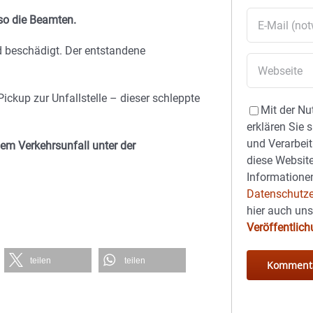
so die Beamten.
 beschädigt. Der entstandene
ckup zur Unfallstelle – dieser schleppte
Mit der Nu
erklären Sie 
und Verarbeit
em Verkehrsunfall unter der
diese Website
Informationen
Datenschutze
hier auch un
Veröffentlic
teilen
teilen