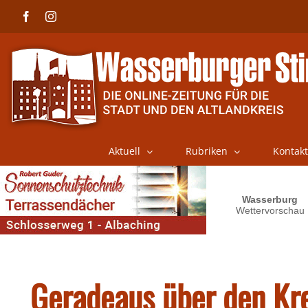
Skip
Facebook
Instagram
to
content
Aktuell
Rubriken
Kontakt
Geradeaus über den Kre