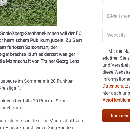
Schloßberg-Stephanskirchen will der FC
r heimischem Publikum jubeln. Zu Gast
em furiosen Saisonstart, der
Mit der Nu
iger brachte, läuft es derzeit weniger
erklären Sie 
e die Mannschaft von Trainer Georg Lenz
und Verarbeit
diese Website
Informationen
eausbeute im Sommer mit 20 Punkten
Datenschutze
reisliga 1.
hier auch un
Veröffentlic
folgen ebenfalls 20 Punkte. Somit
nnachbarn.
 für sich entscheiden. Die Mannschaft von
 Hinspiel durch einen Sieg vor den