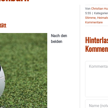
Von
Christian H
5:55
|
Kategorie
Stimme
,
Heimats
Kommentare
tätt
Nach den
Hinterla
beiden
Kommen
Kommentar