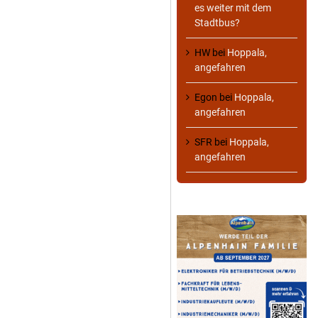
es weiter mit dem
Stadtbus?
HW
bei
Hoppala,
angefahren
Egon
bei
Hoppala,
angefahren
SFR
bei
Hoppala,
angefahren