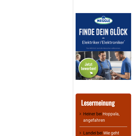
Lesermeinung
Heiner
bei
Hoppala,
angefahren
Landei
bei
Wie geht