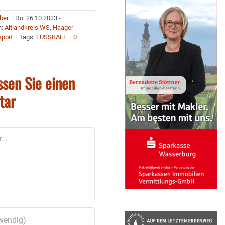
uber
|
Do. 26.10.2023 -
n:
Altlandkreis WS
,
Haager-
port
|
Tags:
FUSSBALL
|
0
ssen Sie einen
tar