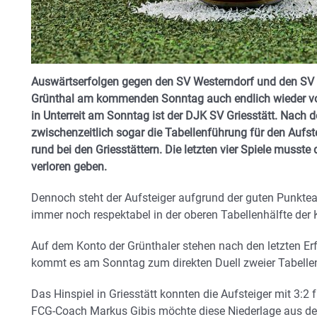
Auswärtserfolgen gegen den SV Westerndorf und den SV 
Grünthal am kommenden Sonntag auch endlich wieder vo
in Unterreit am Sonntag ist der DJK SV Griesstätt. Nach d
zwischenzeitlich sogar die Tabellenführung für den Aufste
rund bei den Griesstättern. Die letzten vier Spiele musst
verloren geben.
Dennoch steht der Aufsteiger aufgrund der guten Punkt
immer noch respektabel in der oberen Tabellenhälfte der K
Auf dem Konto der Grünthaler stehen nach den letzten Er
kommt es am Sonntag zum direkten Duell zweier Tabelle
Das Hinspiel in Griesstätt konnten die Aufsteiger mit 3:2
FCG-Coach Markus Gibis möchte diese Niederlage aus dem