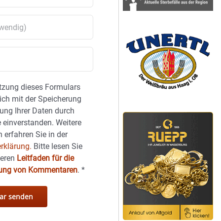
tzung dieses Formulars
sich mit der Speicherung
ung Ihrer Daten durch
 einverstanden. Weitere
 erfahren Sie in der
rklärung.
Bitte lesen Sie
seren
Leitfaden für die
hung von Kommentaren
.
*