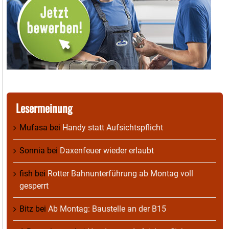
Lesermeinung
Mufasa
bei
Handy statt Aufsichtspflicht
Sonnia
bei
Daxenfeuer wieder erlaubt
fish
bei
Rotter Bahnunterführung ab Montag voll
gesperrt
Bitz
bei
Ab Montag: Baustelle an der B15