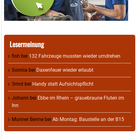
Lesermeinung
fish
bei
132 Fahrzeuge mussten wieder umdrehen
Sonnia
bei
Daxenfeuer wieder erlaubt
3mrd
bei
Handy statt Aufsichtspflicht
Johann
bei
Ebbe im Rhein – grauebraune Fluten im
Inn
Munner Benne
bei
Ab Montag: Baustelle an der B15