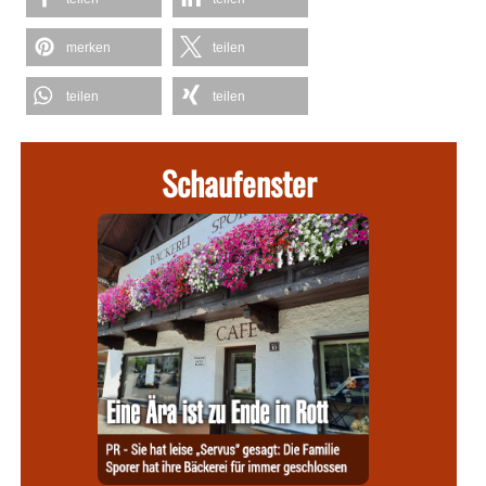
merken
teilen
teilen
teilen
Schaufenster